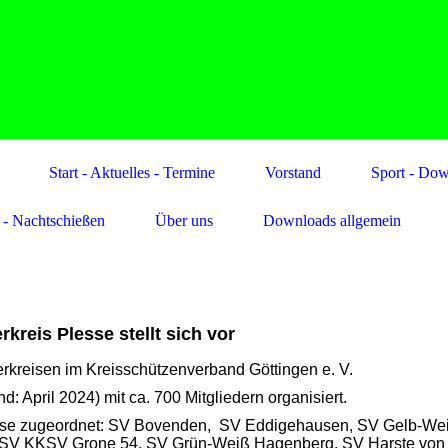
Start - Aktuelles - Termine
Vorstand
Sport - Do
 - Nachtschießen
Über uns
Downloads allgemein
rkreis Plesse stellt sich vor
nterkreisen im Kreisschützenverband Göttingen e. V.
: April 2024) mit ca. 700 Mitgliedern organisiert.
esse zugeordnet: SV Bovenden, SV Eddigehausen, SV Gelb-We
, SV KKSV Grone 54, SV Grün-Weiß Hagenberg, SV Harste von