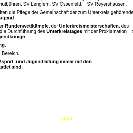
nutbühren, SV Lenglern, SV Ossenfeld, SV Reyershausen.
lten die Pflege der Gemeinschaft der zum Unterkreis gehörend
ugend
.
der
Rundenwettkämpfe
, der
Unterkreismeisterschaften
, des
 die Durchführung des
Unterkreistages
mit der Proklamation 
ugendkönige
ng
.
s
Bereich.
eßsport- und Jugendleitung immer mit den
ttet sind.
Start